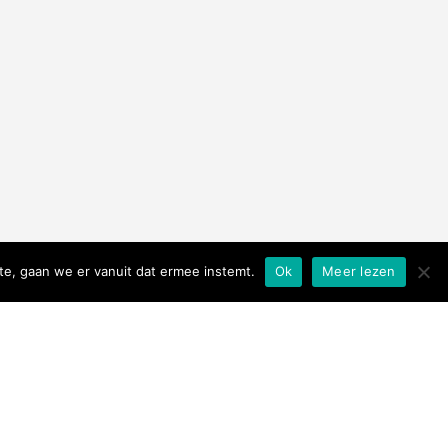
te, gaan we er vanuit dat ermee instemt.
Ok
Meer lezen