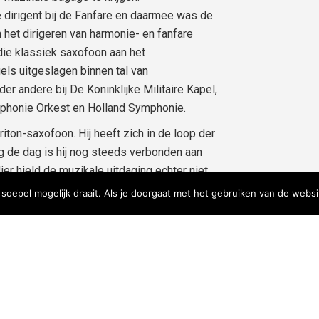
e dirigent bij de Fanfare en daarmee was de
n het dirigeren van harmonie- en fanfare
udie klassiek saxofoon aan het
ls uitgeslagen binnen tal van
er andere bij De Koninklijke Militaire Kapel,
mphonie Orkest en Holland Symphonie.
iton-saxofoon. Hij heeft zich in de loop der
g de dag is hij nog steeds verbonden aan
er hield de muzikale uitdaging echter niet
n van orkesten binnen de amateursector.
oepel mogelijk draait. Als je doorgaat met het gebruiken van de websi
re Semper Avanti Grashoek (2019 – heden),
n Koninklijke Harmonie St. Cecilia Tegelen
saxofonist van het Mosa Saxofoonkwartet,
eurorkesten en is hij verbonden als docent
n Hafascool.