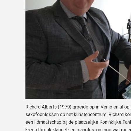
Richard Alberts (1979) groeide op in Venlo en al op 
saxofoonlessen op het kunstencentrum. Richard kom
een lidmaatschap bij de plaatselijke Koninklijke Fanf
kreeg hij ook klarinet- en pianoles, om nog wat mee