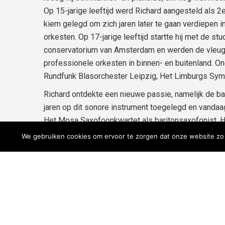
Op 15-jarige leeftijd werd Richard aangesteld als 2
kiem gelegd om zich jaren later te gaan verdiepen i
orkesten. Op 17-jarige leeftijd startte hij met de st
conservatorium van Amsterdam en werden de vleuge
professionele orkesten in binnen- en buitenland. Ond
Rundfunk Blasorchester Leipzig, Het Limburgs Sy
Richard ontdekte een nieuwe passie, namelijk de bar
jaren op dit sonore instrument toegelegd en vandaa
Het Mosa Saxofoonkwartet als baritonsaxofonist. Hi
op. Hij legde zich meer en meer toe op het dirigere
We gebruiken cookies om ervoor te zorgen dat onze website zo s
Thans is Richard verbonden als dirigent aan Fanfa
Jeugdharmonie Crescendo Beegden (2016 – heden) e
(2020 – heden). Verder is hij zoals gezegd bariton
freelancer bij verscheidene professionele- en amat
bij onder andere Myouthic, Kunstencentrum Venlo e