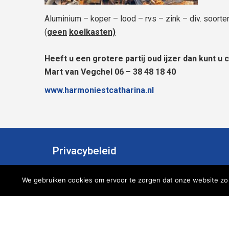
Aluminium – koper – lood – rvs – zink – div. soorten
(
geen
koelkasten)
Heeft u een grotere partij oud ijzer dan kunt 
Mart van Vegchel 06 – 38 48 18 40
www.harmoniestcatharina.nl
Privacybeleid
Contact
We gebruiken cookies om ervoor te zorgen dat onze website zo s
An Leijssen
06 123 86 974
secretariaat@harmoniestcatharina.nl