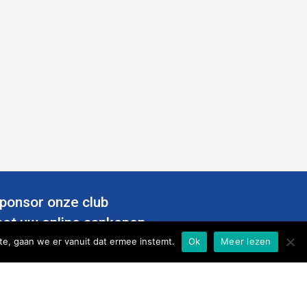
ponsor onze club
et uw online aankopen
te, gaan we er vanuit dat ermee instemt.
Ok
Meer lezen