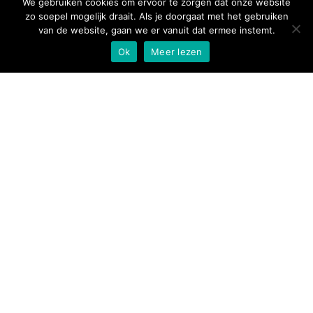
We gebruiken cookies om ervoor te zorgen dat onze website
Er zijn momenteel geen toekomstige events.
zo soepel mogelijk draait. Als je doorgaat met het gebruiken
van de website, gaan we er vanuit dat ermee instemt.
Ok
Meer lezen
Privacybeleid
Contact
An Leijssen
06 123 86 974
secretariaat@harmoniestcatharina.nl
Volg ons
Sponsor onze club
met uw online aankopen