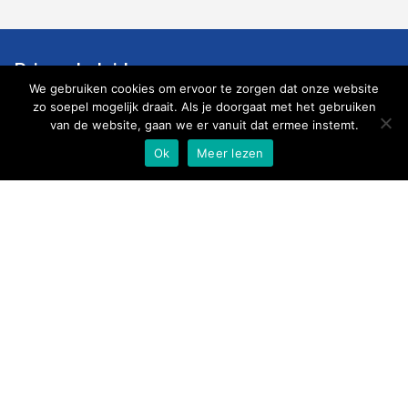
Privacybeleid
We gebruiken cookies om ervoor te zorgen dat onze website
zo soepel mogelijk draait. Als je doorgaat met het gebruiken
Contact
van de website, gaan we er vanuit dat ermee instemt.
An Leijssen
Ok
Meer lezen
06 123 86 974
secretariaat@harmoniestcatharina.nl
Volg ons
Sponsor onze club
met uw online aankopen