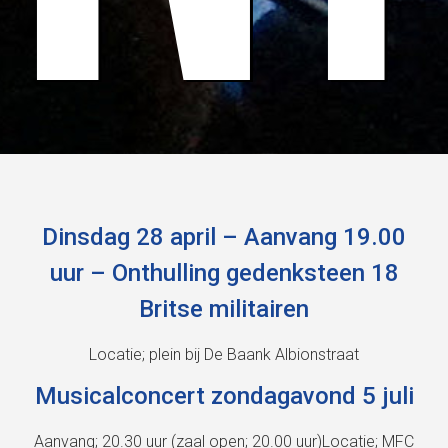
Dinsdag 28 april – Aanvang 19.00
uur – Onthulling gedenksteen 18
Britse militairen
Locatie; plein bij De Baank Albionstraat
Musicalconcert zondagavond 5 juli
Aanvang; 20.30 uur (zaal open; 20.00 uur)Locatie; MFC