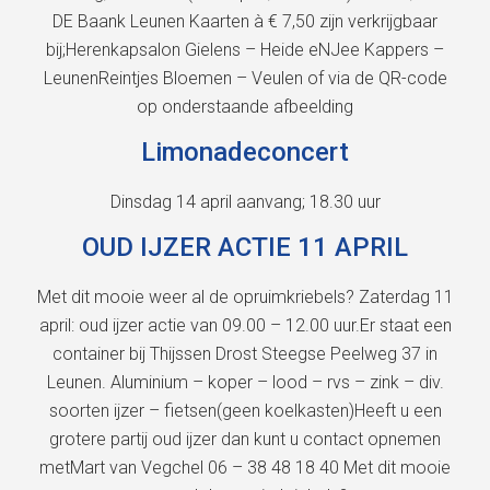
DE Baank Leunen Kaarten à € 7,50 zijn verkrijgbaar
bij;Herenkapsalon Gielens – Heide eNJee Kappers –
LeunenReintjes Bloemen – Veulen of via de QR-code
op onderstaande afbeelding
Limonadeconcert
Dinsdag 14 april aanvang; 18.30 uur
OUD IJZER ACTIE 11 APRIL
Met dit mooie weer al de opruimkriebels? Zaterdag 11
april: oud ijzer actie van 09.00 – 12.00 uur.Er staat een
container bij Thijssen Drost Steegse Peelweg 37 in
Leunen. Aluminium – koper – lood – rvs – zink – div.
soorten ijzer – fietsen(geen koelkasten)Heeft u een
grotere partij oud ijzer dan kunt u contact opnemen
metMart van Vegchel 06 – 38 48 18 40 Met dit mooie