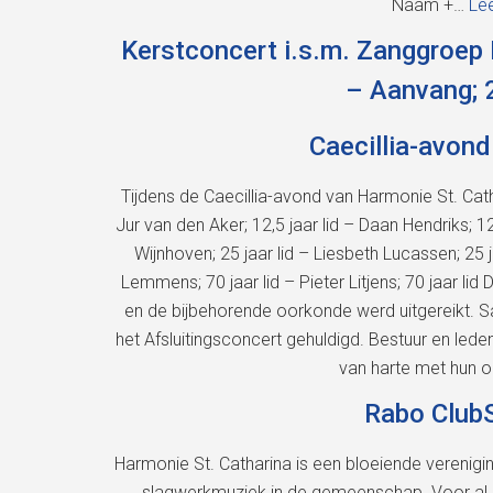
Naam +…
Le
Kerstconcert i.s.m. Zanggroe
– Aanvang; 
Caecillia-avond
Tijdens de Caecillia-avond van Harmonie St. Cath
Jur van den Aker; 12,5 jaar lid – Daan Hendriks; 12,
Wijnhoven; 25 jaar lid – Liesbeth Lucassen; 25 j
Lemmens; 70 jaar lid – Pieter Litjens; 70 jaar lid
en de bijbehorende oorkonde werd uitgereikt. S
het Afsluitingsconcert gehuldigd. Bestuur en leden
van harte met hun o
Rabo Club
Harmonie St. Catharina is een bloeiende verenigin
slagwerkmuziek in de gemeenschap. Voor al 