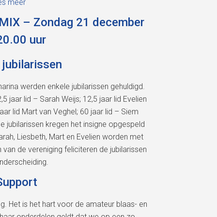
es meer
p MIX – Zondag 21 december
20.00 uur
 jubilarissen
arina werden enkele jubilarissen gehuldigd.
5 jaar lid – Sarah Weijs; 12,5 jaar lid Evelien
aar lid Mart van Veghel; 60 jaar lid – Siem
 De jubilarissen kregen het insigne opgespeld
arah, Liesbeth, Mart en Evelien worden met
 van de vereniging feliciteren de jubilarissen
nderscheiding.
Support
g. Het is het hart voor de amateur blaas- en
haar onderdelen geldt dat we op een zo