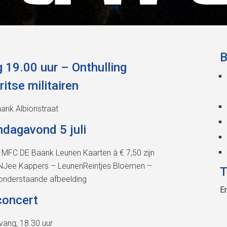
B
 19.00 uur – Onthulling
itse militairen
Baank Albionstraat
dagavond 5 juli
; MFC DE Baank Leunen Kaarten à € 7,50 zijn
 eNJee Kappers – LeunenReintjes Bloemen –
T
onderstaande afbeelding
E
oncert
vang; 18.30 uur