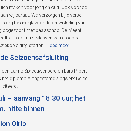
willen maken voor jong en oud. Ook voor de
an wij paraat. We verzorgen bij diverse
is erg belangrijk voor de ontwikkeling van
g opgezocht met basisschool De Meent.
jectbasis de muzieklessen van groep 5.
uziekopleiding starten…
Lees meer
 de Seizoensafsluiting
vingen Janne Spreeuwenberg en Lars Pijpers
rs het diploma A ongestemd slagwerk.Beide
liciteerd!
uli – aanvang 18.30 uur; het
m. hitte binnen
on Oirlo