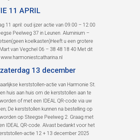
IE 11 APRIL
 11 april: oud ijzer actie van 09.00 – 12.00
Steegse Peelweg 37 in Leunen. Aluminium –
 fietsen(geen koelkasten)Heeft u een grotere
tMart van Vegchel 06 – 38 48 18 40 Met dit
 www.harmoniestcatharina.nl
+ zaterdag 13 december
arlijkse kerststollen-actie van Harmonie St.
n huis aan huis om de kerststollen aan te
ald worden of met een IDEAL QR-code via uw
n; De kerststollen kunnen na bestelling op
d worden op Steegse Peelweg 2. Graag met
en IDEAL QR-code. Alvast bedankt voor het
kerststollen-actie 12 + 13 december 2025